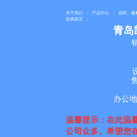
关于我们
产品中心
底料、蘸
|
|
在线留言
|
青岛
办公
温馨提示：在此温
公司众多。希望您