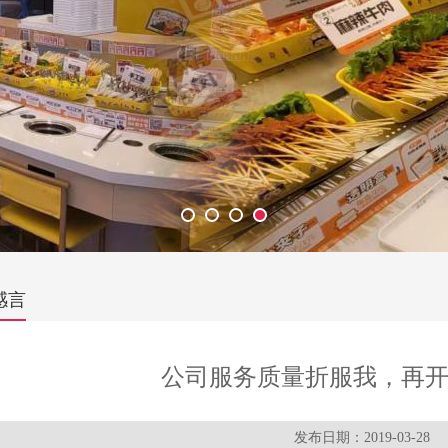
感言
公司服务质量折服我，再
发布日期：2019-03-28