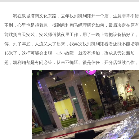
我在泉城济南文化东路，去年找到凯利翔开一个店，生意非常不错
不到，心里也是很着急，找到凯利翔马经理研究如何，最后决定在原有
能耽搁白天安装，安装师傅就夜里工作，用了一晚上给把设备搞好了，
傅。到了年底，人流又大了起来，我再次找到凯利翔看看还能不能增加
16米了，这样可能会出现一些小故障，就没有增加，改成从旁边新加
题，凯利翔都是有问必答，从来不拖延。很是信任，开分店继续合作，