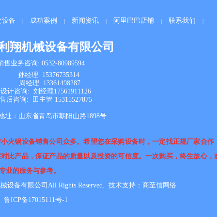
套设备
成功案例
新闻资讯
阿里巴巴店铺
联系我们
|
|
|
|
|
利翔机械设备有限公司
销售
业务咨询: 0532-80989594
孙经理: 15376735314
周经理: 13361498287
设计咨询:
刘经理17561911126
售后咨询:
田主管 15315527875
地址：
山东省青岛市朝阳山路1898号
转小火锅设备销售公司众多。希望您在采购设备时，一定找正规厂家合作
察对比产品，保证产品的质量以及投资的可信度。一次购买，终生放心，
专业的服务与参考。
机械设备有限公司All Rights Reserved. 技术支持：
商至信网络
鲁ICP备17015111号-1