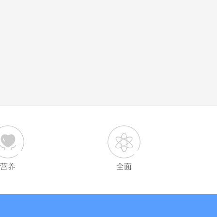
营养
全面