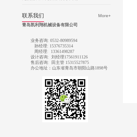
联系我们
More+
青岛凯利翔机械设备有限公司
业务咨询: 0532-80989594
孙经理: 15376735314
周经理: 13361498287
设计咨询:
刘经理17561911126
售后咨询:
田主管 15315527875
办公地址：山东省青岛市朝阳山路1898号