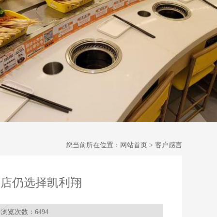
您当前所在位置：
网站首页 > 客户感言
开店仍选择凯利翔
浏览次数：6494