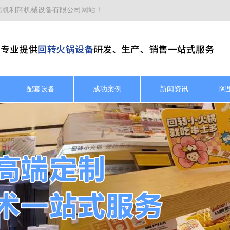
岛凯利翔机械设备有限公司网站！
配套设备
成功案例
新闻资讯
阿