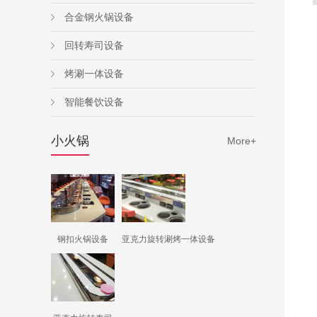
合金钢火锅设备
回转寿司设备
烤涮一体设备
智能餐饮设备
小火锅
More+
钢扣火锅设备
亚克力旋转涮烤一体设备