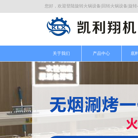
您好，欢迎登陆旋转火锅设备|回转火锅设备|旋
关于我们
产品中心
底