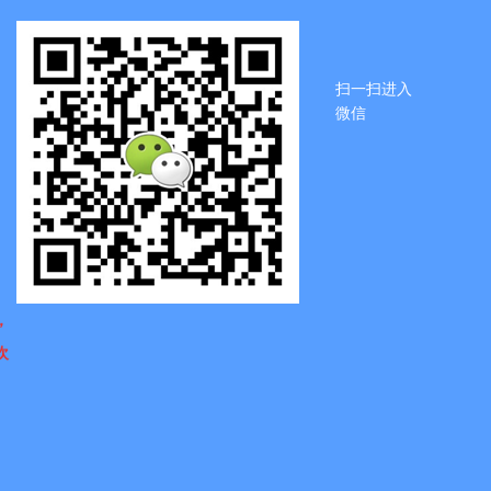
扫一扫进入
微信
，
欢