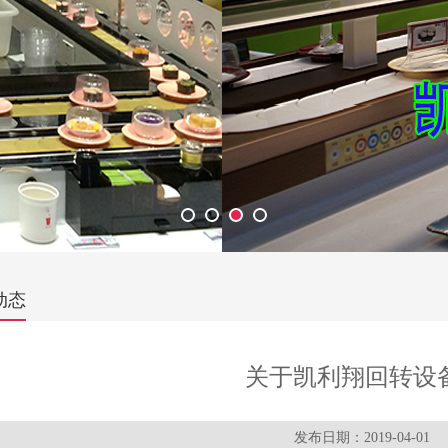
动态
关于凯利翔回转设
发布日期：2019-04-01