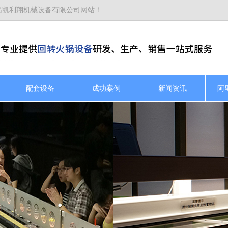
岛凯利翔机械设备有限公司网站！
配套设备
成功案例
新闻资讯
阿