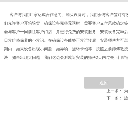
客户与我们厂家达成合作意向、购买设备时，我们会与客户签订有
们允许客户开箱验货，确保设备完整无误时，需要客户支付尾款确定签
会与客户一同前往客户门店，并进行免费的安装服务，安装设备完毕后
日常维修保养的小常识。在确保设备能够正常运转后，安装师傅方可离
期内，如果设备出现小问题，如异响、运转卡顿等，按照之前师傅教授
决，如果出现大问题，我们这边会派就近安装的师傅2天内过去上门维
返回
上一条：
为
下一条：
旋