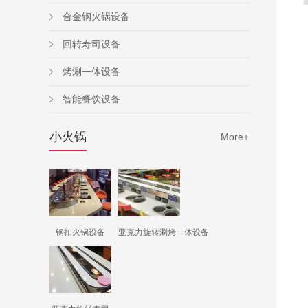
合金钢火锅设备
回转寿司设备
烤涮一体设备
智能餐饮设备
小火锅
More+
钢扣火锅设备
亚克力旋转涮烤一体设备