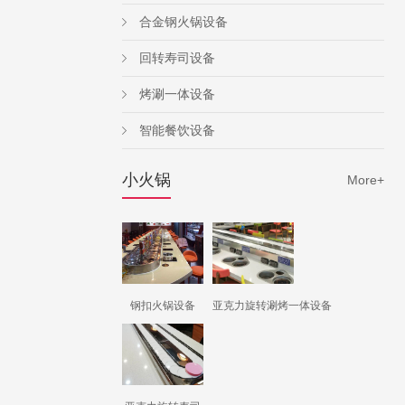
合金钢火锅设备
回转寿司设备
烤涮一体设备
智能餐饮设备
小火锅
More+
钢扣火锅设备
亚克力旋转涮烤一体设备