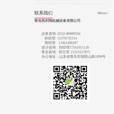
联系我们
More+
青岛凯利翔机械设备有限公司
业务咨询: 0532-80989594
孙经理: 15376735314
周经理: 13361498287
设计咨询:
刘经理17561911126
售后咨询:
田主管 15315527875
办公地址：山东省青岛市朝阳山路1898号