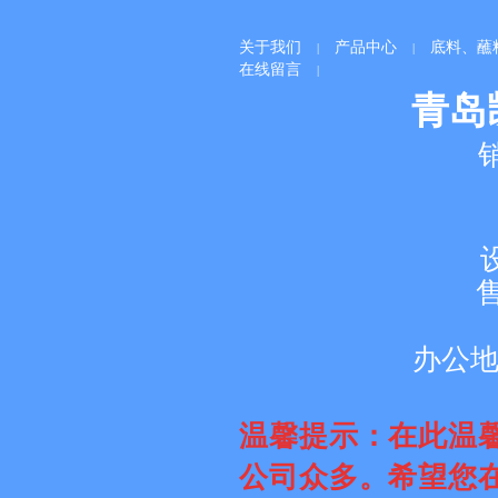
关于我们
产品中心
底料、蘸
|
|
在线留言
|
青岛
办公
温馨提示：在此温
公司众多。希望您