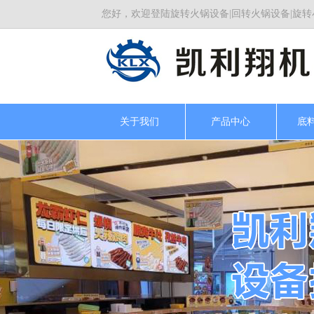
您好，欢迎登陆旋转火锅设备|回转火锅设备|旋
关于我们
产品中心
底