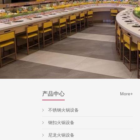
产品中心
More+
不锈钢火锅设备
钢扣火锅设备
尼龙火锅设备