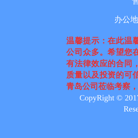
办公
温馨提示：在此温
公司众多。希望您
有法律效应的合同
质量以及投资的可
青岛公司莅临考察
CopyRight ©
Re