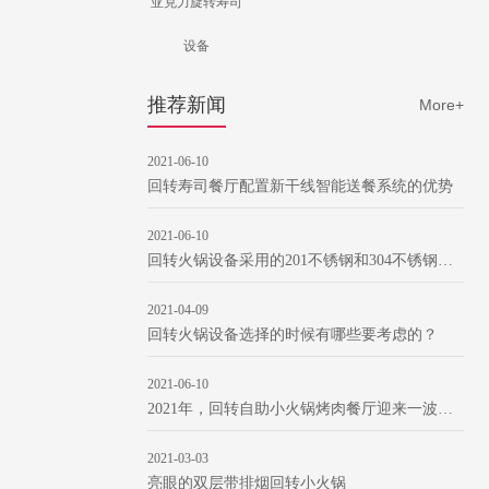
亚克力旋转寿司
设备
推荐新闻
More+
2021-06-10
回转寿司餐厅配置新干线智能送餐系统的优势
2021-06-10
回转火锅设备采用的201不锈钢和304不锈钢有哪些不同
2021-04-09
回转火锅设备选择的时候有哪些要考虑的？
2021-06-10
2021年，回转自助小火锅烤肉餐厅迎来一波开店潮
2021-03-03
亮眼的双层带排烟回转小火锅