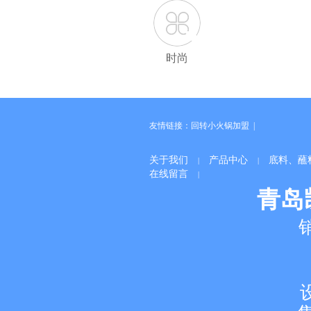
时尚
友情链接：
回转小火锅加盟 |
关于我们
产品中心
底料、蘸
|
|
在线留言
|
青岛