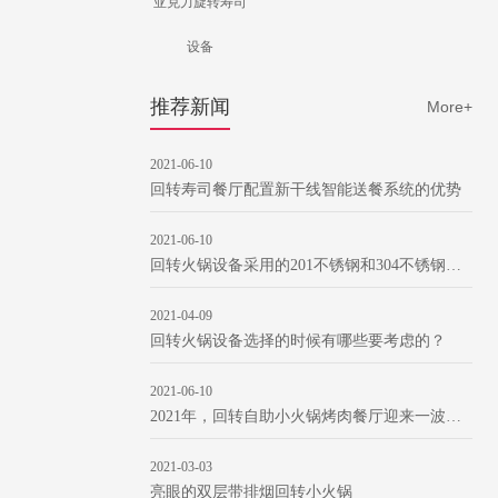
亚克力旋转寿司
设备
推荐新闻
More+
2021-06-10
回转寿司餐厅配置新干线智能送餐系统的优势
2021-06-10
回转火锅设备采用的201不锈钢和304不锈钢有哪些不同
2021-04-09
回转火锅设备选择的时候有哪些要考虑的？
2021-06-10
2021年，回转自助小火锅烤肉餐厅迎来一波开店潮
2021-03-03
亮眼的双层带排烟回转小火锅