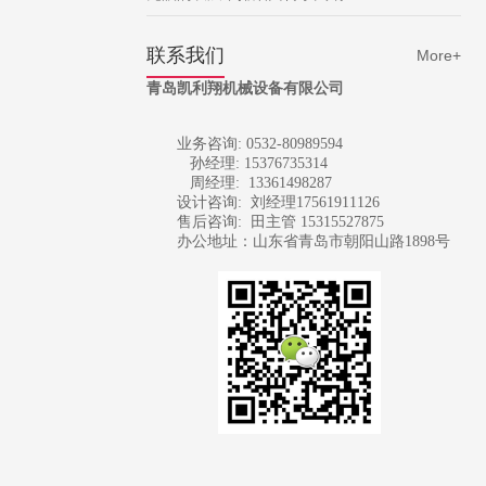
联系我们
More+
青岛凯利翔机械设备有限公司
业务咨询: 0532-80989594
孙经理: 15376735314
周经理: 13361498287
设计咨询:
刘经理17561911126
售后咨询:
田主管 15315527875
办公地址：山东省青岛市朝阳山路1898号