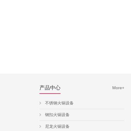
产品中心
More+
不锈钢火锅设备
钢扣火锅设备
尼龙火锅设备