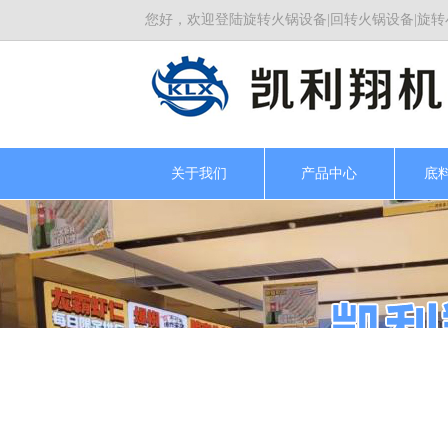
您好，欢迎登陆旋转火锅设备|回转火锅设备|旋
关于我们
产品中心
底