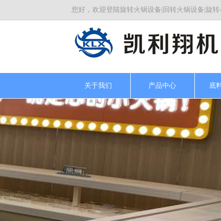
您好，欢迎登陆旋转火锅设备|回转火锅设备|旋
关于我们
产品中心
底