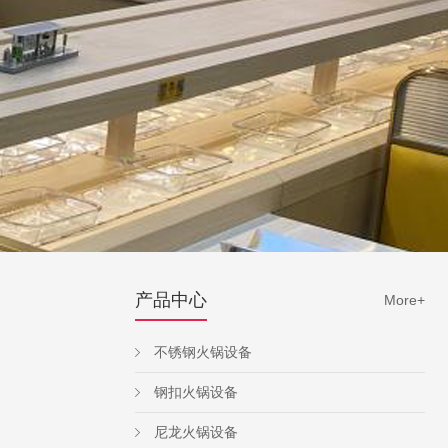
产品中心
More+
不锈钢火锅设备
钢扣火锅设备
尼龙火锅设备