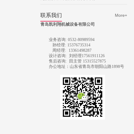
联系我们
More+
青岛凯利翔机械设备有限公司
业务咨询: 0532-80989594
孙经理: 15376735314
周经理: 13361498287
设计咨询:
刘经理17561911126
售后咨询:
田主管 15315527875
办公地址：山东省青岛市朝阳山路1898号