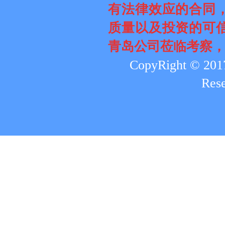
有法律效应的合同
质量以及投资的可
青岛公司莅临考察
CopyRight ©
Re