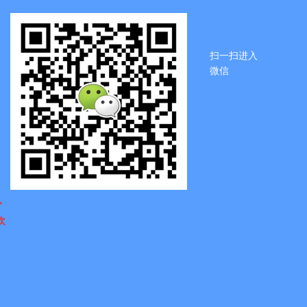
扫一扫进入
微信
，
欢