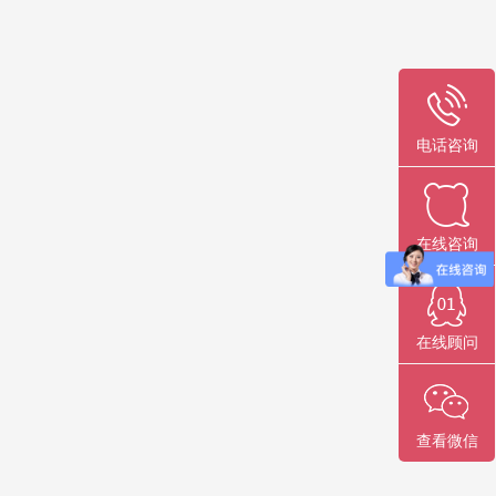
电话咨询
在线咨询
在线顾问
查看微信