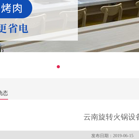
动态
云南旋转火锅设
发布日期：2019-06-15