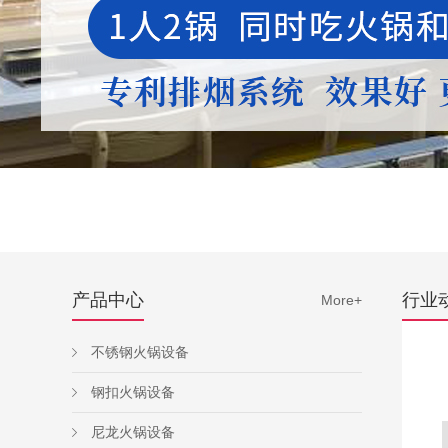
产品中心
行业
More+
不锈钢火锅设备
钢扣火锅设备
尼龙火锅设备