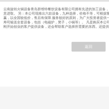
云南旋转火锅设备
青岛群维特餐饮设备有限公司拥有先进的加工设备，
意进取。 另：本公司现推出六款设备，九种选择，价格不等，可根据
赢，以全国较低价，售后有保障.服务较好的原则，为广大投资者提供
寿司输送全套设备，包括（电磁炉，凳子，小锅等）。 凡是购买本公
刚开始创业的客户提供设备，还会帮助客户选择所需要的东西。还提供
返回