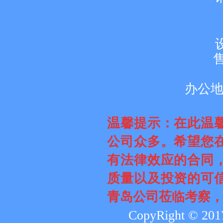
办公
温馨提示：在此温
公司众多。希望您
有法律效应的合同
质量以及投资的可
青岛公司莅临考察
CopyRight ©