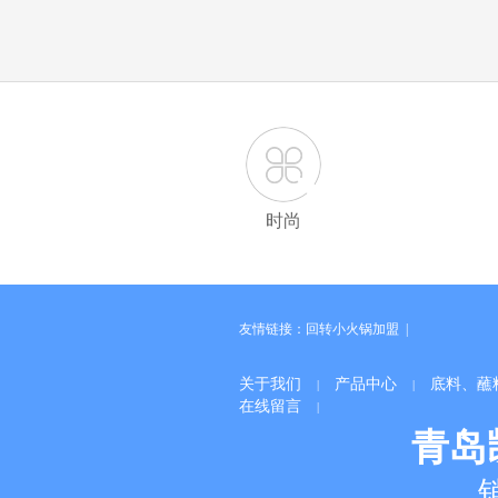
时尚
友情链接：
回转小火锅加盟 |
关于我们
产品中心
底料、蘸
|
|
在线留言
|
青岛