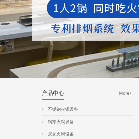
产品中心
More+
不锈钢火锅设备
钢扣火锅设备
尼龙火锅设备