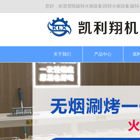
您好，欢迎登陆旋转火锅设备|回转火锅设备|旋
关于我们
产品中心
底