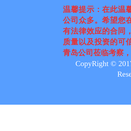
温馨提示：在此温
公司众多。希望您
有法律效应的合同
质量以及投资的可
青岛公司莅临考察
CopyRight ©
Re