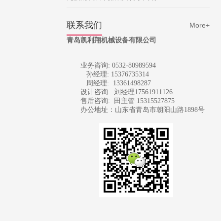
联系我们
More+
青岛凯利翔机械设备有限公司
业务咨询: 0532-80989594
孙经理: 15376735314
周经理: 13361498287
设计咨询:
刘经理17561911126
售后咨询:
田主管 15315527875
办公地址：山东省青岛市朝阳山路1898号