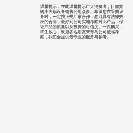
温馨提示：在此温馨提示广大消费者，目前旋
转小火锅设备销售公司众多。希望您在采购设
备时，一定找正规厂家合作，签订具有法律效
应的合同，最好到公司实地考察对比产品，保
证产品的质量以及投资的可信度。一次购买，
终生放心，欢迎各地朋友来青岛公司莅临考
察，我们会提供最专业的服务与参考。