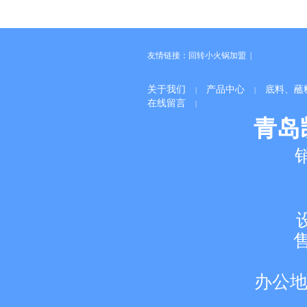
友情链接：
回转小火锅加盟 |
关于我们
产品中心
底料、蘸
|
|
在线留言
|
青岛
办公