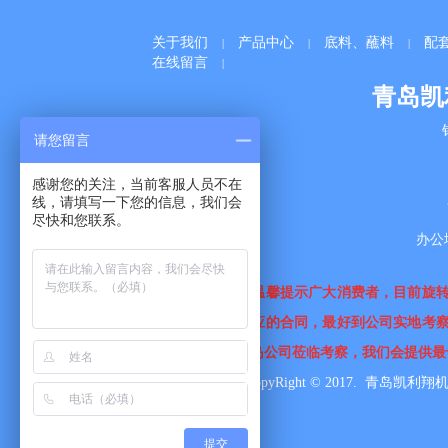
关于我们
产品中心
底料、蘸料
配
|
|
|
在线留言
|
青岛凯
请您留言
感谢您的关注，当前客服人员不在
线，请填写一下您的信息，我们会
尽快和您联系。
办公
温馨提示：在此温馨提示广大消费者，目前旋
签订具有法律效应的合同，最好到公司实地考
迎各地朋友来青岛公司莅临考察，我们会提供最
CopyRight © 2017. 青岛凯利翔
提交