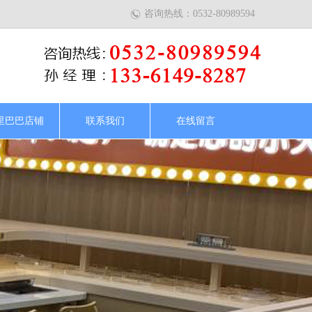
咨询热线：0532-80989594
里巴巴店铺
联系我们
在线留言