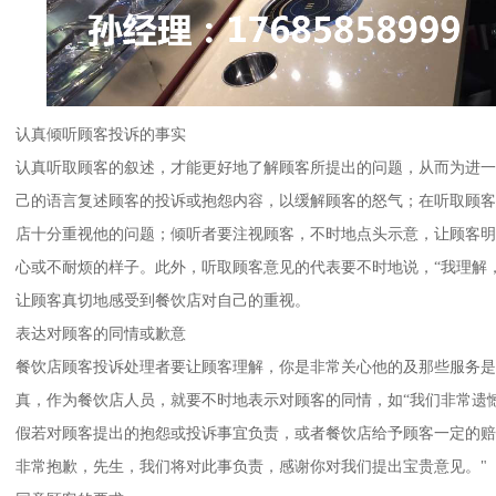
认真倾听顾客投诉的事实
认真听取顾客的叙述，才能更好地了解顾客所提出的问题，从而为进一
己的语言复述顾客的投诉或抱怨内容，以缓解顾客的怒气；在听取顾客
店十分重视他的问题；倾听者要注视顾客，不时地点头示意，让顾客明
心或不耐烦的样子。此外，听取顾客意见的代表要不时地说，“我理解
让顾客真切地感受到餐饮店对自己的重视。
表达对顾客的同情或歉意
餐饮店顾客投诉处理者要让顾客理解，你是非常关心他的及那些服务是
真，作为餐饮店人员，就要不时地表示对顾客的同情，如“我们非常遗
假若对顾客提出的抱怨或投诉事宜负责，或者餐饮店给予顾客一定的赔
非常抱歉，先生，我们将对此事负责，感谢你对我们提出宝贵意见。"