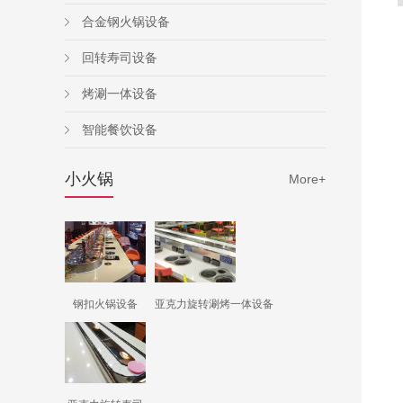
合金钢火锅设备
回转寿司设备
烤涮一体设备
智能餐饮设备
小火锅
More+
钢扣火锅设备
亚克力旋转涮烤一体设备