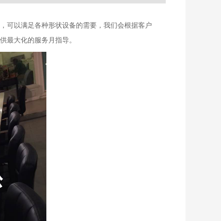
，可以满足各种形状设备的需要，我们会根据客户
供最大化的服务月指导。