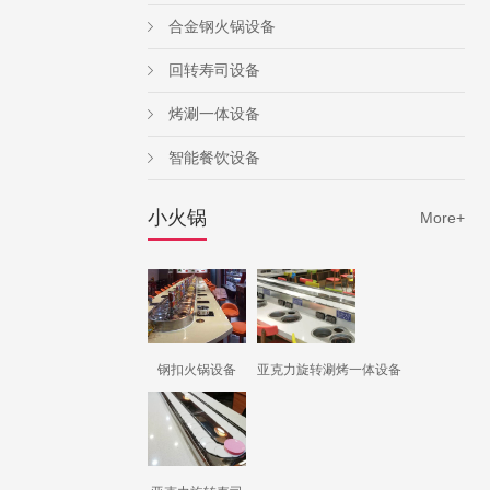
合金钢火锅设备
回转寿司设备
烤涮一体设备
智能餐饮设备
小火锅
More+
钢扣火锅设备
亚克力旋转涮烤一体设备