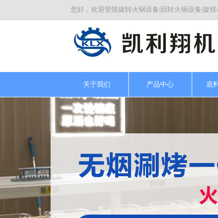
您好，欢迎登陆旋转火锅设备|回转火锅设备|旋
关于我们
产品中心
底