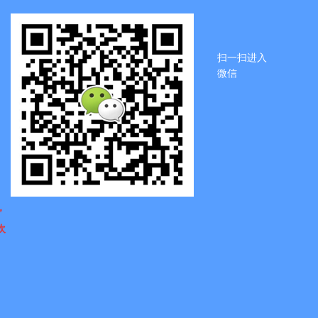
扫一扫进入
微信
，
欢