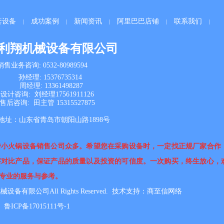
套设备
成功案例
新闻资讯
阿里巴巴店铺
联系我们
|
|
|
|
|
利翔机械设备有限公司
销售
业务咨询: 0532-80989594
孙经理: 15376735314
周经理: 13361498287
设计咨询:
刘经理17561911126
售后咨询:
田主管 15315527875
地址：
山东省青岛市朝阳山路1898号
转小火锅设备销售公司众多。希望您在采购设备时，一定找正规厂家合作
察对比产品，保证产品的质量以及投资的可信度。一次购买，终生放心，
专业的服务与参考。
机械设备有限公司All Rights Reserved. 技术支持：
商至信网络
鲁ICP备17015111号-1