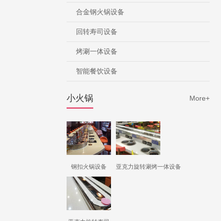
合金钢火锅设备
回转寿司设备
烤涮一体设备
智能餐饮设备
小火锅
More+
钢扣火锅设备
亚克力旋转涮烤一体设备