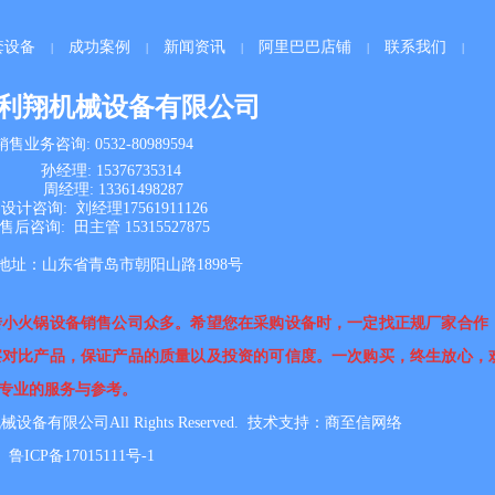
套设备
成功案例
新闻资讯
阿里巴巴店铺
联系我们
|
|
|
|
|
利翔机械设备有限公司
销售
业务咨询: 0532-80989594
孙经理: 15376735314
周经理: 13361498287
设计咨询:
刘经理17561911126
售后咨询:
田主管 15315527875
地址：
山东省青岛市朝阳山路1898号
转小火锅设备销售公司众多。希望您在采购设备时，一定找正规厂家合作
察对比产品，保证产品的质量以及投资的可信度。一次购买，终生放心，
专业的服务与参考。
机械设备有限公司All Rights Reserved. 技术支持：
商至信网络
鲁ICP备17015111号-1