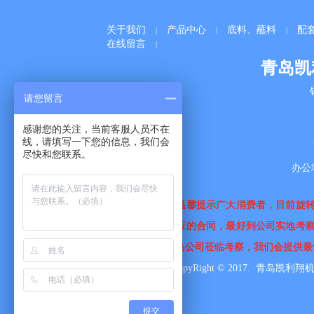
关于我们
产品中心
底料、蘸料
配
|
|
|
在线留言
|
青岛凯
请您留言
感谢您的关注，当前客服人员不在
线，请填写一下您的信息，我们会
尽快和您联系。
办公
温馨提示：在此温馨提示广大消费者，目前旋
签订具有法律效应的合同，最好到公司实地考
迎各地朋友来青岛公司莅临考察，我们会提供最
CopyRight © 2017. 青岛凯利翔
提交