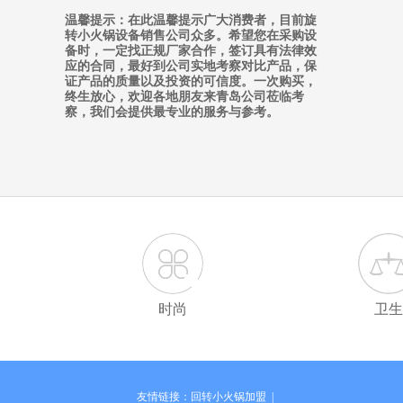
温馨提示：在此温馨提示广大消费者，目前旋
转小火锅设备销售公司众多。希望您在采购设
备时，一定找正规厂家合作，签订具有法律效
应的合同，最好到公司实地考察对比产品，保
证产品的质量以及投资的可信度。一次购买，
终生放心，欢迎各地朋友来青岛公司莅临考
察，我们会提供最专业的服务与参考。
时尚
卫生
友情链接：
回转小火锅加盟 |