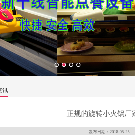
资讯
正规的旋转小火锅厂
发布日期：2018-05-25