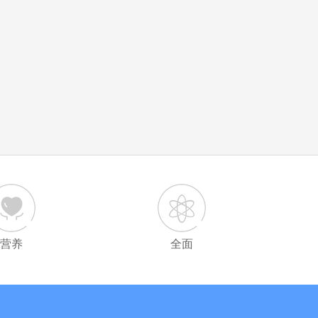
营养
全面