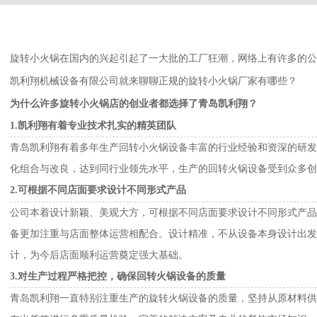
旋转小火锅在国内的兴起引起了一大批的工厂狂潮，网络上有许多的公
凯利翔机械设备有限公司就来聊聊正规的旋转小火锅厂家有哪些？
为什么许多旋转小火锅店的创业者都选择了青岛
凯利翔
？
1.
凯利翔
有着专业技术扎实的精英团队
青岛凯利翔有着多年生产回转小火锅设备丰富的行业经验和资深的研发
化组合与改良，达到同行业领先水平，生产的回转火锅设备受到众多创
2.可根据不同店面要求设计不同形式产品
公司本着设计新颖、美观大方，可根据不同店面要求设计不同形式产品
备更加注重与店面整体运营相配合。设计精准，不从设备本身设计出发
计，为今后店面顺利运营奠定强大基础。
3.对生产过程严格把控，确保回转火锅设备的质量
青岛凯利翔一直特别注重生产的
旋转火锅设备
的质量，坚持从原材料供