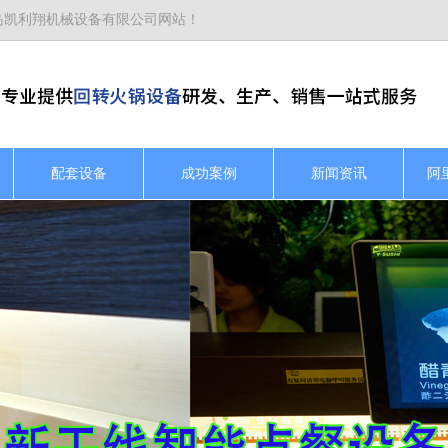
岛凯利翔机械设备有限公司网站！
配套设备
成功案例
新闻资讯
阿