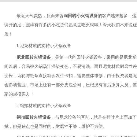
最近天气炎热，反而来咨询
回转小火锅设备
的客户越来越多，这
调开的足，照样有许多的小吃货们愿意去吃火锅哦！今天我们不来说旋
质！
1.尼龙材质的旋转小火锅设备
尼龙回转火锅设备
，是第一代的回转火锅设备，采用的是尼龙塑
间以后，容易被火锅汤汁浸染变色，不易清洗。而且尼龙材质耐磨性差
变长，齿轮与链条直接就会发生卡扣，需要整体维修，由于投资者是无
会影响营业，市场上还有一部分皮包公司，压根没有售后服务人员，整
家的规模实力！
2.钢扣材质的旋转小火锅设备
钢扣回转火锅设备
，与尼龙设备的区别，就是在荷叶片上面加了
拭，但是缺点也是同样的，耐磨性不够，维护不方便。