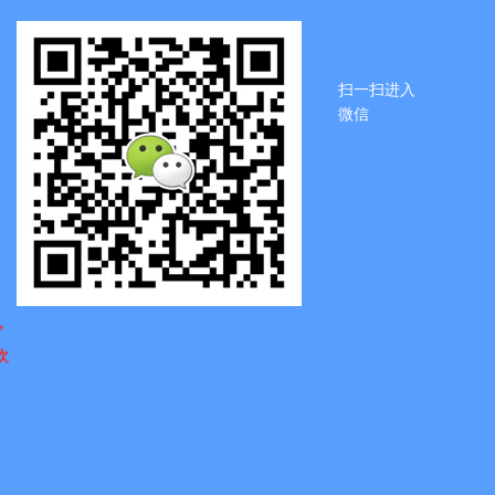
扫一扫进入
微信
，
欢