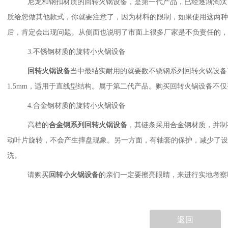
尼龙和钢扣材质的回转火锅设备，是第一代产品，已经逐渐淘汰
质给您做其他款式，你就要注意了，因为材料的限制，如果使用这两种
后，肯定会出现问题。从侧面也说明了市面上很多厂家是不负责任的，
3.不锈钢材质的旋转小火锅设备
回转火锅设备
当中最结实耐用的就要数不锈钢系列回转火锅设备了
1.5mm，适用于直线型结构。属于第二代产品。购买回转火锅设备不
4.合金钢材质的旋转小火锅设备
高档的
合金钢系列回转火锅设备
，其链条采用合金钢材质，并制
动叶片旋转，不会产生摔盘现象。另一方面，有轴套的保护，减少了设
洗。
请购买
回转小火锅设备
的亲们一定要擦亮眼睛，来进行实地考察
返回