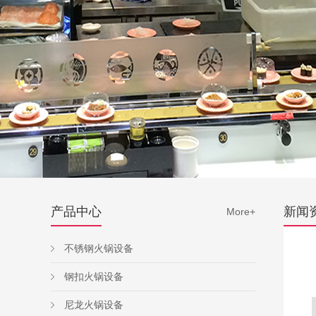
产品中心
新闻
More+
不锈钢火锅设备
钢扣火锅设备
尼龙火锅设备