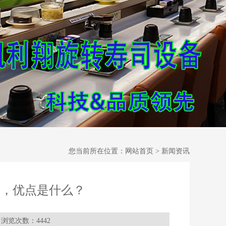
您当前所在位置：
网站首页 > 新闻资讯
质，优点是什么？
浏览次数：4442