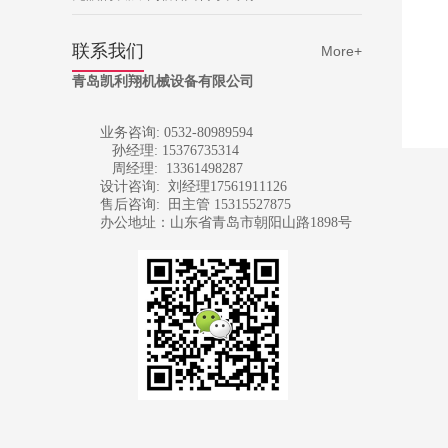
联系我们
More+
青岛凯利翔机械设备有限公司
业务咨询: 0532-80989594
孙经理: 15376735314
周经理: 13361498287
设计咨询:
刘经理17561911126
售后咨询:
田主管 15315527875
办公地址：山东省青岛市朝阳山路1898号