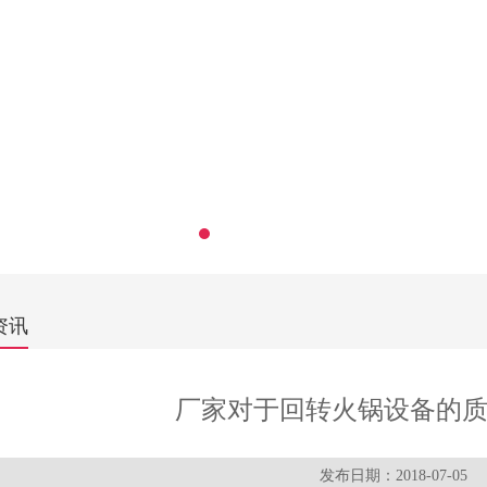
资讯
厂家对于回转火锅设备的
发布日期：2018-07-05