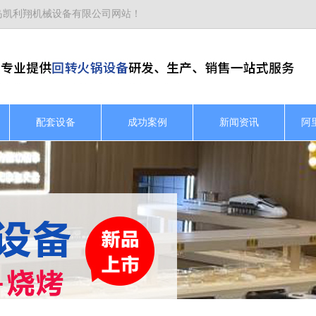
岛凯利翔机械设备有限公司网站！
配套设备
成功案例
新闻资讯
阿