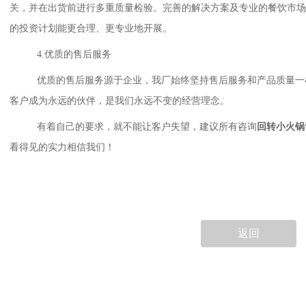
关，并在出货前进行多重质量检验。完善的解决方案及专业的餐饮市场
的投资计划能更合理、更专业地开展。
4.优质的售后服务
优质的售后服务源于企业，我厂始终坚持售后服务和产品质量一
客户成为永远的伙伴，是我们永远不变的经营理念。
有着自己的要求，就不能让客户失望，建议所有咨询
回转小火锅
看得见的实力相信我们！
返回