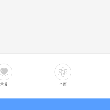
营养
全面