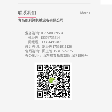
联系我们
More+
青岛凯利翔机械设备有限公司
业务咨询: 0532-80989594
孙经理: 15376735314
周经理: 13361498287
设计咨询:
刘经理17561911126
售后咨询:
田主管 15315527875
办公地址：山东省青岛市朝阳山路1898号