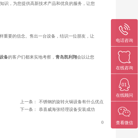
知识，为您提供高新技术产品和优良的服务，让您
样重要的信念。售出一台设备，结识一位朋友，让
电话咨询
设备
的客户们都来实地考察，
青岛凯利翔
会以让您
在线咨询
在线顾问
上一条：
不锈钢的旋转火锅设备有什么优点
下一条：
恭喜威海张经理设备安装成功
0
查看微信