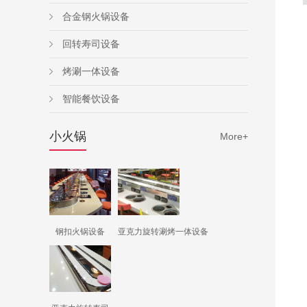
合金钢火锅设备
回转寿司设备
烤涮一体设备
智能餐饮设备
小火锅
More+
钢扣火锅设备
亚克力旋转涮烤一体设备