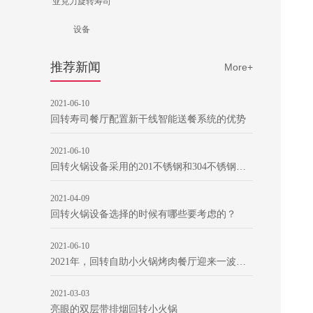
亚克力旋转寿司
设备
推荐新闻
More+
2021-06-10
回转寿司餐厅配置新干线智能送餐系统的优势
2021-06-10
回转火锅设备采用的201不锈钢和304不锈钢有哪些不同
2021-04-09
回转火锅设备选择的时候有哪些要考虑的？
2021-06-10
2021年，回转自助小火锅烤肉餐厅迎来一波开店潮
2021-03-03
亮眼的双层带排烟回转小火锅