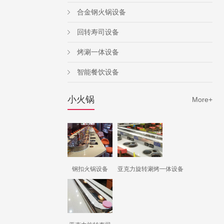
合金钢火锅设备
回转寿司设备
烤涮一体设备
智能餐饮设备
小火锅
More+
钢扣火锅设备
亚克力旋转涮烤一体设备