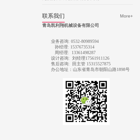
联系我们
More+
青岛凯利翔机械设备有限公司
业务咨询: 0532-80989594
孙经理: 15376735314
周经理: 13361498287
设计咨询:
刘经理17561911126
售后咨询:
田主管 15315527875
办公地址：山东省青岛市朝阳山路1898号