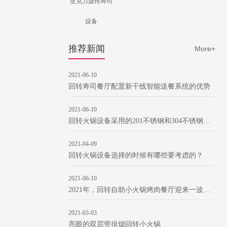
亚克力旋转寿司
设备
推荐新闻
More+
2021-06-10
回转寿司餐厅配置新干线智能送餐系统的优势
2021-06-10
回转火锅设备采用的201不锈钢和304不锈钢有哪些不同
2021-04-09
回转火锅设备选择的时候有哪些要考虑的？
2021-06-10
2021年，回转自助小火锅烤肉餐厅迎来一波开店潮
2021-03-03
亮眼的双层带排烟回转小火锅