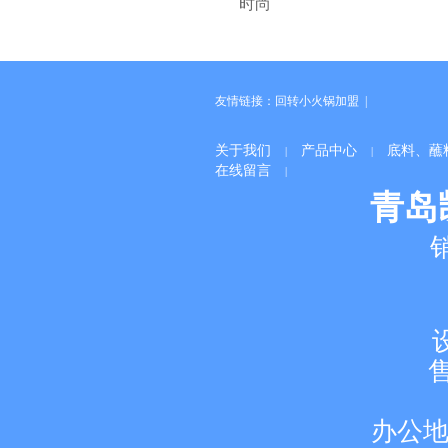
时尚
友情链接：
回转小火锅加盟 |
关于我们
产品中心
底料、蘸
|
|
在线留言
|
青岛
办公