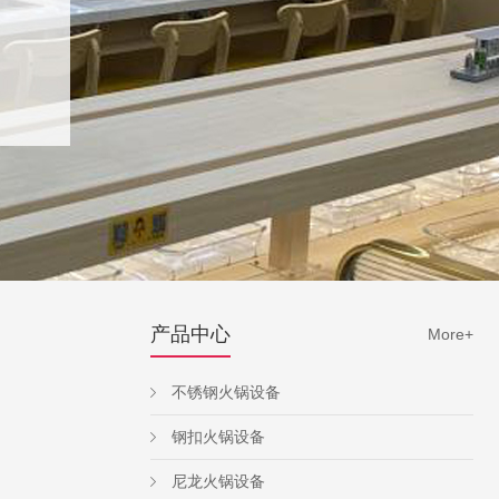
产品中心
More+
不锈钢火锅设备
钢扣火锅设备
尼龙火锅设备