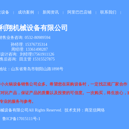
套设备
成功案例
新闻资讯
阿里巴巴店铺
联系我们
|
|
|
|
|
利翔机械设备有限公司
销售
业务咨询: 0532-80989594
孙经理: 15376735314
周经理: 13361498287
设计咨询:
刘经理17561911126
售后咨询:
田主管 15315527875
地址：
山东省青岛市朝阳山路1898号
转小火锅设备销售公司众多。希望您在采购设备时，一定找正规厂家合作
察对比产品，保证产品的质量以及投资的可信度。一次购买，终生放心，
专业的服务与参考。
机械设备有限公司All Rights Reserved. 技术支持：
商至信网络
鲁ICP备17015111号-1