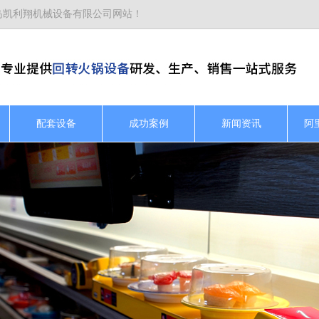
岛凯利翔机械设备有限公司网站！
配套设备
成功案例
新闻资讯
阿