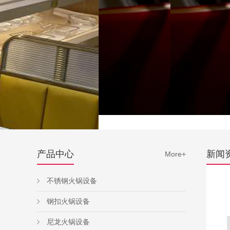
产品中心
新闻
More+
不锈钢火锅设备
钢扣火锅设备
尼龙火锅设备