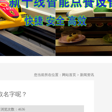
您当前所在位置：
网站首页 > 新闻资讯
取名字呢？
浏览次数：4636