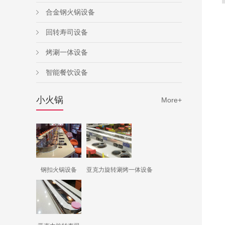
合金钢火锅设备
回转寿司设备
烤涮一体设备
智能餐饮设备
小火锅
More+
钢扣火锅设备
亚克力旋转涮烤一体设备