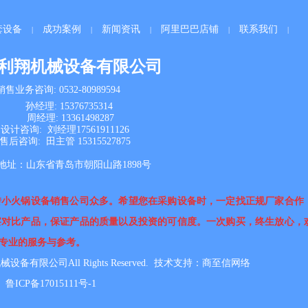
套设备
成功案例
新闻资讯
阿里巴巴店铺
联系我们
|
|
|
|
|
利翔机械设备有限公司
销售
业务咨询: 0532-80989594
孙经理: 15376735314
周经理: 13361498287
设计咨询:
刘经理17561911126
售后咨询:
田主管 15315527875
地址：
山东省青岛市朝阳山路1898号
转小火锅设备销售公司众多。希望您在采购设备时，一定找正规厂家合作
察对比产品，保证产品的质量以及投资的可信度。一次购买，终生放心，
专业的服务与参考。
机械设备有限公司All Rights Reserved. 技术支持：
商至信网络
鲁ICP备17015111号-1