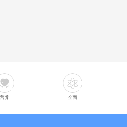
营养
全面