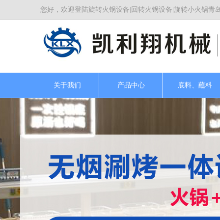
您好，欢迎登陆旋转火锅设备|回转火锅设备|旋转小火锅青
关于我们
产品中心
底料、蘸料