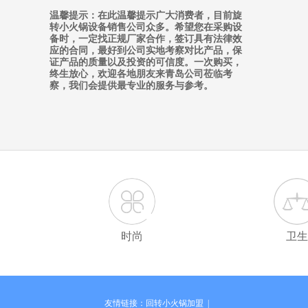
温馨提示：在此温馨提示广大消费者，目前旋
转小火锅设备销售公司众多。希望您在采购设
备时，一定找正规厂家合作，签订具有法律效
应的合同，最好到公司实地考察对比产品，保
证产品的质量以及投资的可信度。一次购买，
终生放心，欢迎各地朋友来青岛公司莅临考
察，我们会提供最专业的服务与参考。
时尚
卫生
友情链接：
回转小火锅加盟 |