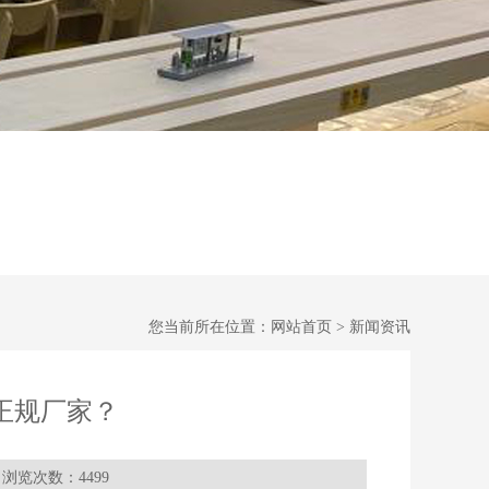
您当前所在位置：
网站首页 > 新闻资讯
正规厂家？
浏览次数：4499