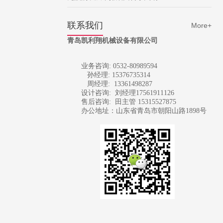
联系我们
More+
青岛凯利翔机械设备有限公司
业务咨询: 0532-80989594
孙经理: 15376735314
周经理: 13361498287
设计咨询:
刘经理17561911126
售后咨询:
田主管 15315527875
办公地址：山东省青岛市朝阳山路1898号