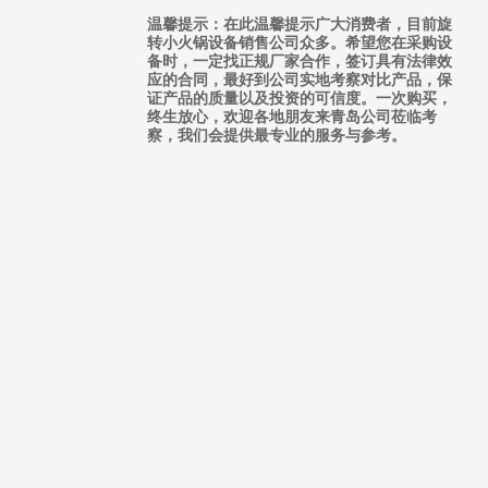
温馨提示：在此温馨提示广大消费者，目前旋
转小火锅设备销售公司众多。希望您在采购设
备时，一定找正规厂家合作，签订具有法律效
应的合同，最好到公司实地考察对比产品，保
证产品的质量以及投资的可信度。一次购买，
终生放心，欢迎各地朋友来青岛公司莅临考
察，我们会提供最专业的服务与参考。