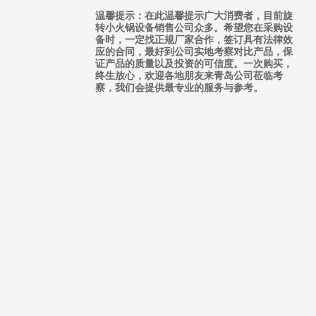
温馨提示：在此温馨提示广大消费者，目前旋
转小火锅设备销售公司众多。希望您在采购设
备时，一定找正规厂家合作，签订具有法律效
应的合同，最好到公司实地考察对比产品，保
证产品的质量以及投资的可信度。一次购买，
终生放心，欢迎各地朋友来青岛公司莅临考
察，我们会提供最专业的服务与参考。