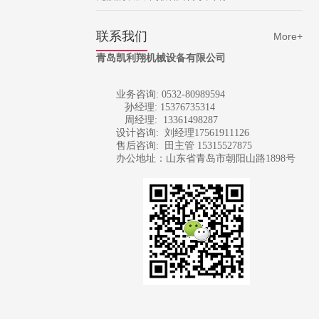
联系我们
More+
青岛凯利翔机械设备有限公司
业务咨询: 0532-80989594
孙经理: 15376735314
周经理: 13361498287
设计咨询:
刘经理17561911126
售后咨询:
田主管 15315527875
办公地址：山东省青岛市朝阳山路1898号