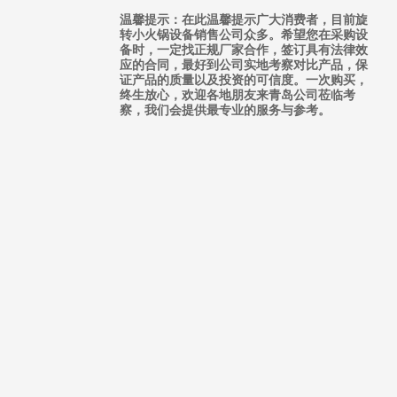
温馨提示：在此温馨提示广大消费者，目前旋
转小火锅设备销售公司众多。希望您在采购设
备时，一定找正规厂家合作，签订具有法律效
应的合同，最好到公司实地考察对比产品，保
证产品的质量以及投资的可信度。一次购买，
终生放心，欢迎各地朋友来青岛公司莅临考
察，我们会提供最专业的服务与参考。