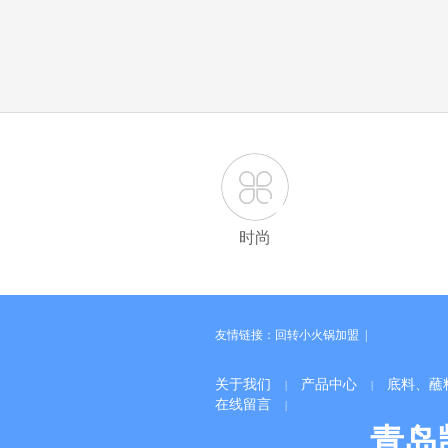
时尚
友情链接：
回转小火锅加盟 |
关于我们
产品中心
底料、蘸
|
|
在线留言
|
青岛