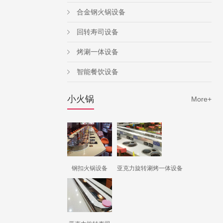
合金钢火锅设备
回转寿司设备
烤涮一体设备
智能餐饮设备
小火锅
More+
钢扣火锅设备
亚克力旋转涮烤一体设备