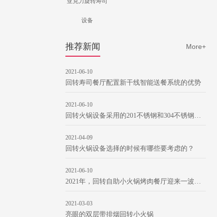
亚克力旋转寿司
设备
推荐新闻
More+
2021-06-10
回转寿司餐厅配置新干线智能送餐系统的优势
2021-06-10
回转火锅设备采用的201不锈钢和304不锈钢有哪些不同
2021-04-09
回转火锅设备选择的时候有哪些要考虑的？
2021-06-10
2021年，回转自助小火锅烤肉餐厅迎来一波开店潮
2021-03-03
亮眼的双层带排烟回转小火锅