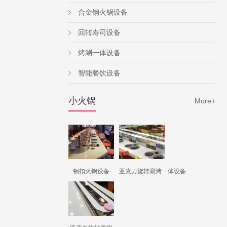
合金钢火锅设备
回转寿司设备
烤涮一体设备
智能餐饮设备
小火锅
More+
钢扣火锅设备
亚克力旋转涮烤一体设备