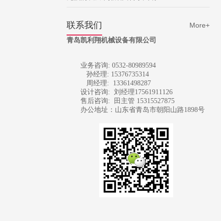
联系我们
More+
青岛凯利翔机械设备有限公司
业务咨询: 0532-80989594
孙经理: 15376735314
周经理: 13361498287
设计咨询:
刘经理17561911126
售后咨询:
田主管 15315527875
办公地址：山东省青岛市朝阳山路1898号