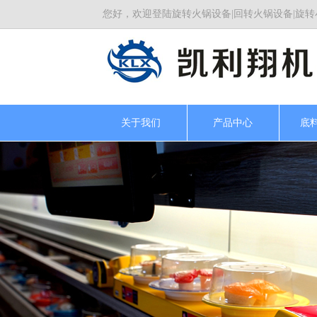
您好，欢迎登陆旋转火锅设备|回转火锅设备|旋
关于我们
产品中心
底