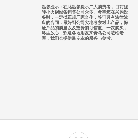
温馨提示：在此温馨提示广大消费者，目前旋
转小火锅设备销售公司众多。希望您在采购设
备时，一定找正规厂家合作，签订具有法律效
应的合同，最好到公司实地考察对比产品，保
证产品的质量以及投资的可信度。一次购买，
终生放心，欢迎各地朋友来青岛公司莅临考
察，我们会提供最专业的服务与参考。