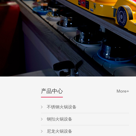
产品中心
More+
不锈钢火锅设备
钢扣火锅设备
尼龙火锅设备