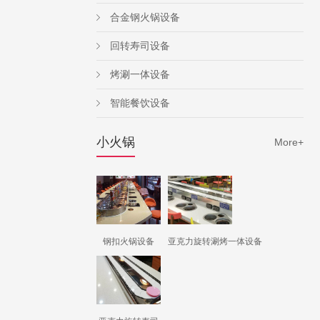
合金钢火锅设备
回转寿司设备
烤涮一体设备
智能餐饮设备
小火锅
More+
钢扣火锅设备
亚克力旋转涮烤一体设备