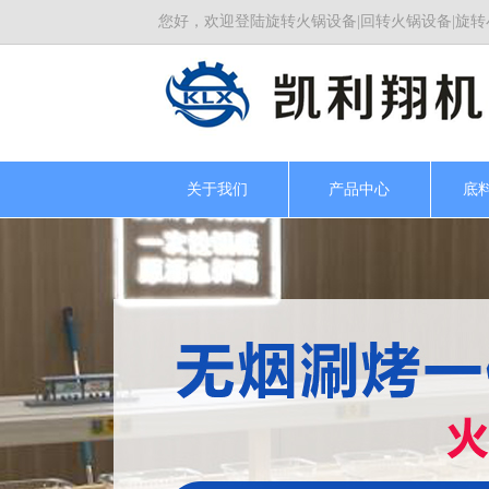
您好，欢迎登陆旋转火锅设备|回转火锅设备|旋
关于我们
产品中心
底