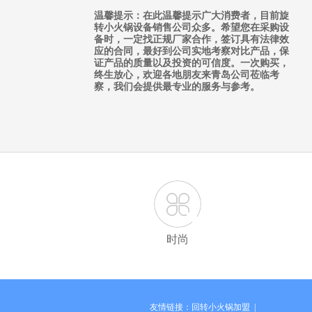
温馨提示：在此温馨提示广大消费者，目前旋
转小火锅设备销售公司众多。希望您在采购设
备时，一定找正规厂家合作，签订具有法律效
应的合同，最好到公司实地考察对比产品，保
证产品的质量以及投资的可信度。一次购买，
终生放心，欢迎各地朋友来青岛公司莅临考
察，我们会提供最专业的服务与参考。
时尚
友情链接：
回转小火锅加盟 |