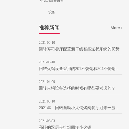
亚克力旋转寿司
设备
推荐新闻
More+
2021-06-10
回转寿司餐厅配置新干线智能送餐系统的优势
2021-06-10
回转火锅设备采用的201不锈钢和304不锈钢有哪些不同
2021-04-09
回转火锅设备选择的时候有哪些要考虑的？
2021-06-10
2021年，回转自助小火锅烤肉餐厅迎来一波开店潮
2021-03-03
亮眼的双层带排烟回转小火锅