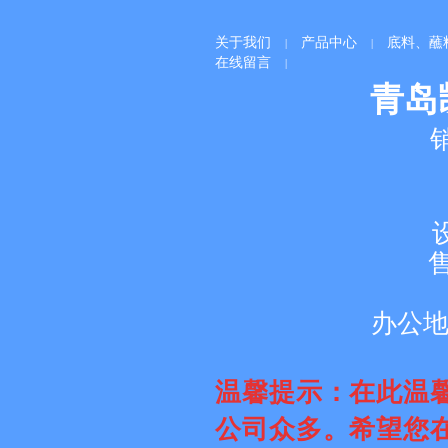
关于我们
产品中心
底料、蘸
|
|
在线留言
|
青岛
办公
温馨提示：在此温
公司众多。希望您