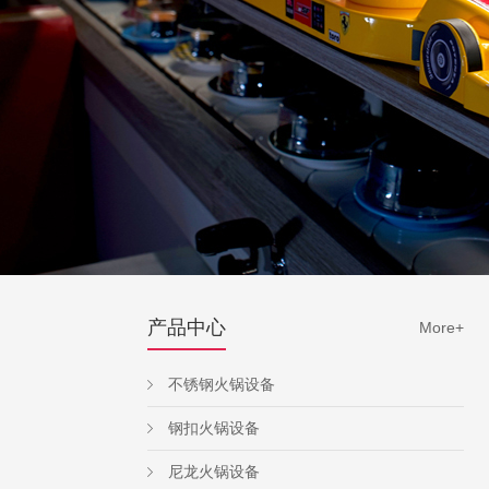
产品中心
More+
不锈钢火锅设备
钢扣火锅设备
尼龙火锅设备