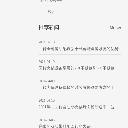
亚克力旋转寿司
设备
推荐新闻
More+
2021-06-10
回转寿司餐厅配置新干线智能送餐系统的优势
2021-06-10
回转火锅设备采用的201不锈钢和304不锈钢有哪些不同
2021-04-09
回转火锅设备选择的时候有哪些要考虑的？
2021-06-10
2021年，回转自助小火锅烤肉餐厅迎来一波开店潮
2021-03-03
亮眼的双层带排烟回转小火锅