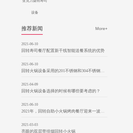
亚克力旋转寿司
设备
推荐新闻
More+
2021-06-10
回转寿司餐厅配置新干线智能送餐系统的优势
2021-06-10
回转火锅设备采用的201不锈钢和304不锈钢有哪些不同
2021-04-09
回转火锅设备选择的时候有哪些要考虑的？
2021-06-10
2021年，回转自助小火锅烤肉餐厅迎来一波开店潮
2021-03-03
亮眼的双层带排烟回转小火锅