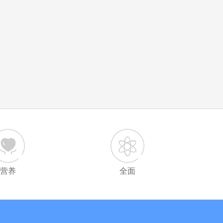
营养
全面