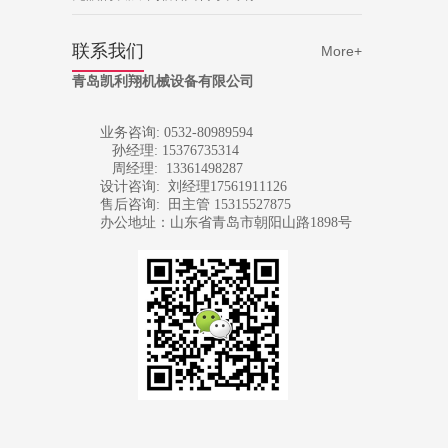
联系我们
More+
青岛凯利翔机械设备有限公司
业务咨询: 0532-80989594
孙经理: 15376735314
周经理: 13361498287
设计咨询:
刘经理17561911126
售后咨询:
田主管 15315527875
办公地址：山东省青岛市朝阳山路1898号