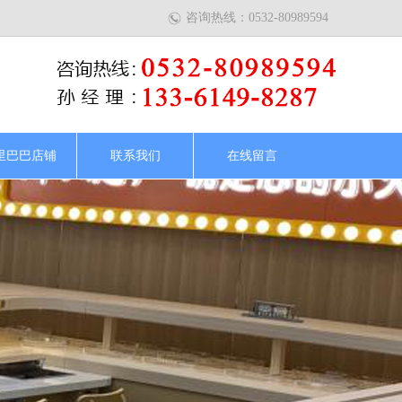
咨询热线：0532-80989594
里巴巴店铺
联系我们
在线留言