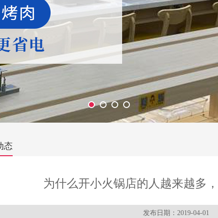
动态
为什么开小火锅店的人越来越多
发布日期：2019-04-01