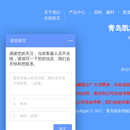
关于我们
产品中心
底料、蘸料
配
|
|
|
在线留言
|
青岛凯
请您留言
感谢您的关注，当前客服人员不在
线，请填写一下您的信息，我们会
尽快和您联系。
办公
温馨提示：在此温馨提示广大消费者，目前旋
签订具有法律效应的合同，最好到公司实地考
迎各地朋友来青岛公司莅临考察，我们会提供最
CopyRight © 2017. 青岛凯利翔
提交