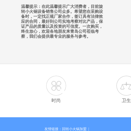
温馨提示：在此温馨提示广大消费者，目前旋
转小火锅设备销售公司众多。希望您在采购设
备时，一定找正规厂家合作，签订具有法律效
应的合同，最好到公司实地考察对比产品，保
证产品的质量以及投资的可信度。一次购买，
终生放心，欢迎各地朋友来青岛公司莅临考
察，我们会提供最专业的服务与参考。
时尚
卫生
友情链接：
回转小火锅加盟 |