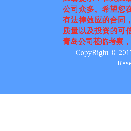
公司众多。希望您
有法律效应的合同
质量以及投资的可
青岛公司莅临考察
CopyRight ©
Re