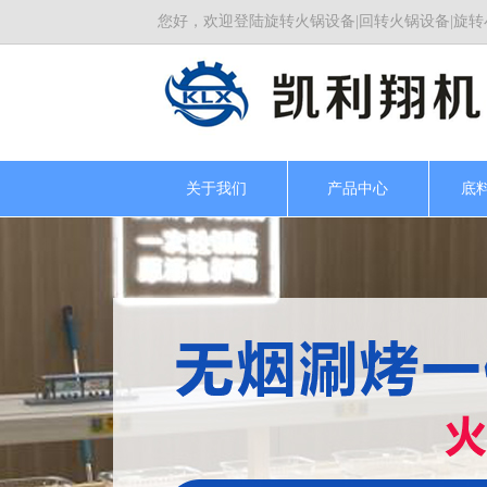
您好，欢迎登陆旋转火锅设备|回转火锅设备|旋
关于我们
产品中心
底