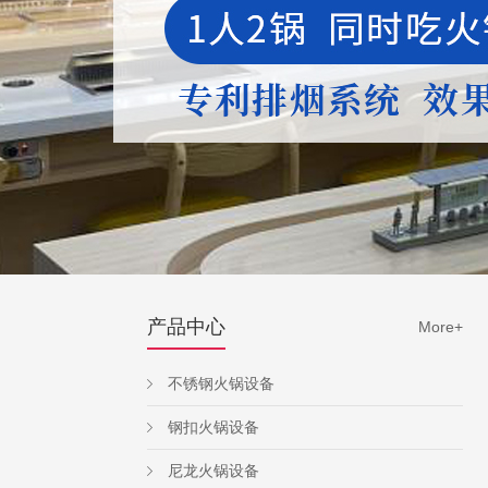
产品中心
More+
不锈钢火锅设备
钢扣火锅设备
尼龙火锅设备