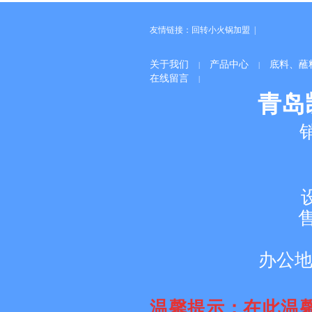
友情链接：
回转小火锅加盟 |
关于我们
产品中心
底料、蘸
|
|
在线留言
|
青岛
办公
温馨提示：在此温