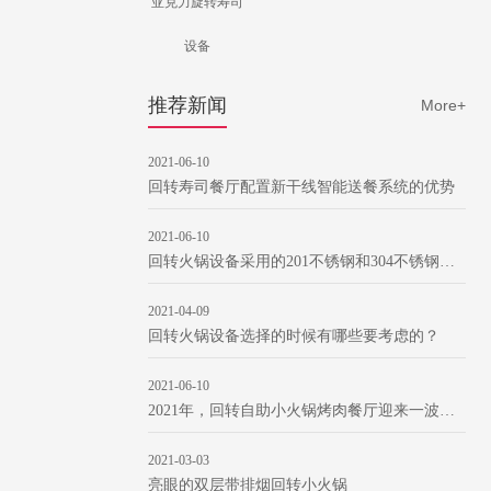
亚克力旋转寿司
设备
推荐新闻
More+
2021-06-10
回转寿司餐厅配置新干线智能送餐系统的优势
2021-06-10
回转火锅设备采用的201不锈钢和304不锈钢有哪些不同
2021-04-09
回转火锅设备选择的时候有哪些要考虑的？
2021-06-10
2021年，回转自助小火锅烤肉餐厅迎来一波开店潮
2021-03-03
亮眼的双层带排烟回转小火锅