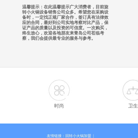
温馨提示：在此温馨提示广大消费者，目前旋
转小火锅设备销售公司众多。希望您在采购设
备时，一定找正规厂家合作，签订具有法律效
应的合同，最好到公司实地考察对比产品，保
证产品的质量以及投资的可信度。一次购买，
终生放心，欢迎各地朋友来青岛公司莅临考
察，我们会提供最专业的服务与参考。
时尚
卫生
友情链接：
回转小火锅加盟 |