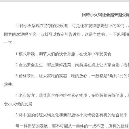
回转小火锅还会越来越受
回转小火锅现在特别的受欢迎，可是还在观望想要创业的亲们，
顾客的欢迎吗？这一点我可以肯定的告诉您，这是当然的，一下凯利翔
一下！
1.
模式新颖，调节人们的饮食乐趣，在快乐中享受美食
2.
食品安全卫生，都是新鲜蔬菜，肉类摆在桌上让大家自选，看
3.
价格亲民，让大家吃的实惠，吃的放心，一般都是
5
角到
2
元的
浪费。
4.
老少皆宜，蔬菜富含多种维生素矿物质，多吃蔬菜有益健康，
食小火锅的发展
5.
将中国的传统火锅文化和新型旋转小火锅设备
有机的结合起来
每一样新型的发展，都不可能从一而终的一成不变，所有的新鲜