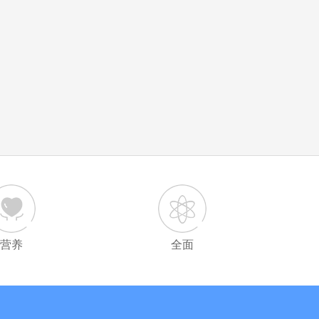
营养
全面