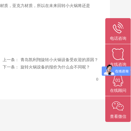
材质，亚克力材质，所以在未来回转小火锅将还是
电话咨询
上一条：
青岛凯利翔旋转小火锅设备受欢迎的原因？
在线咨询
下一条：
旋转火锅设备的报价为什么会不同呢？
0
在线顾问
查看微信