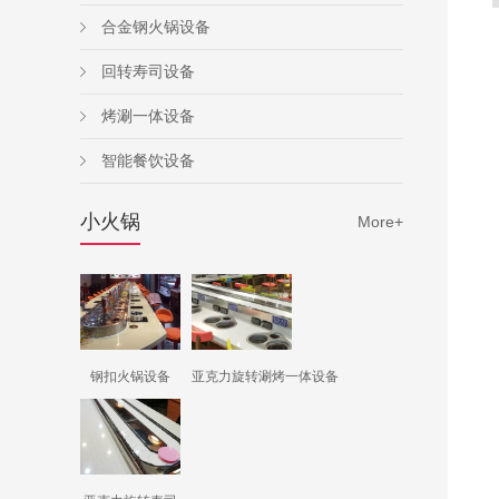
合金钢火锅设备
回转寿司设备
烤涮一体设备
智能餐饮设备
小火锅
More+
钢扣火锅设备
亚克力旋转涮烤一体设备