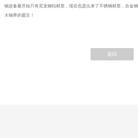
锅设备最开始只有尼龙钢扣材质，现在也是出来了不锈钢材质，合金钢
火锅界的霸主！
返回