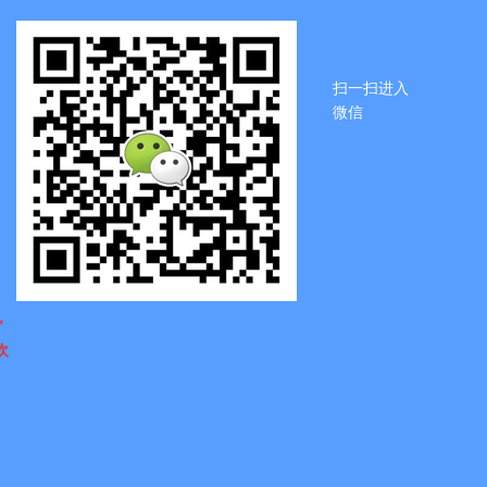
扫一扫进入
微信
，
欢