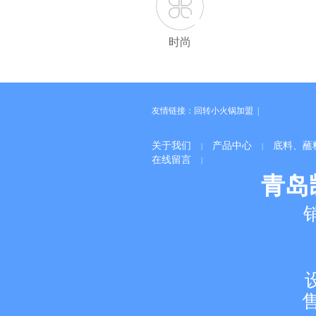
时尚
友情链接：
回转小火锅加盟 |
关于我们
产品中心
底料、蘸
|
|
在线留言
|
青岛