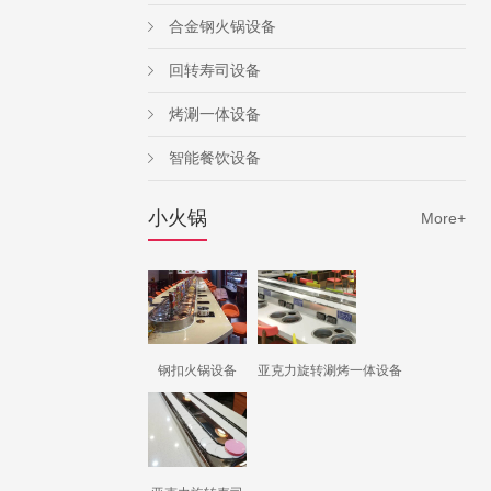
合金钢火锅设备
回转寿司设备
烤涮一体设备
智能餐饮设备
小火锅
More+
钢扣火锅设备
亚克力旋转涮烤一体设备