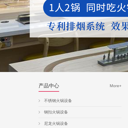
产品中心
More+
不锈钢火锅设备
钢扣火锅设备
尼龙火锅设备