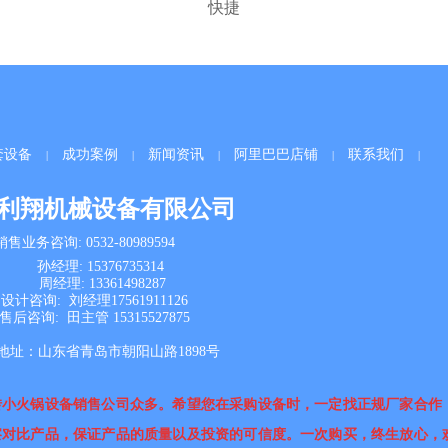
快捷
套设备
成功案例
新闻资讯
阿里巴巴店铺
联系我们
|
|
|
|
|
利翔机械设备有限公司
销售
业务咨询: 0532-80989594
孙经理: 15376735314
周经理: 13361498287
设计咨询:
刘经理17561911126
售后咨询:
田主管 15315527875
地址：
山东省青岛市朝阳山路1898号
转小火锅设备销售公司众多。希望您在采购设备时，一定找正规厂家合作
察对比产品，保证产品的质量以及投资的可信度。一次购买，终生放心，