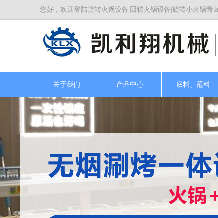
您好，欢迎登陆旋转火锅设备|回转火锅设备|旋转小火锅青
关于我们
产品中心
底料、蘸料