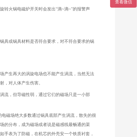
查看微信
转火锅电磁炉开关时会发出“滴~滴~”的报警声
锅具或锅具材料是否符合要求，对不符合要求的锅
场产生再大的涡旋电场也不能产生涡流，当然无法
射，对人体产生伤害。
生涡流，但导磁性弱，通过它们的磁场只是一小部
的电磁场绝大多数通过锅具底部产生涡流，散失的很
场的分布，成为磁场或者说是磁感线最畅通的渠
如手表为了防磁，在机芯的外壳安一个铁质衬套，