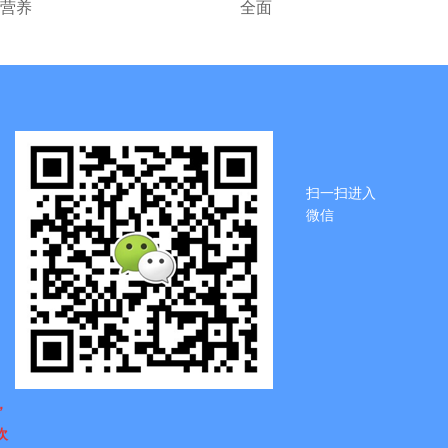
营养
全面
扫一扫进入
微信
，
欢