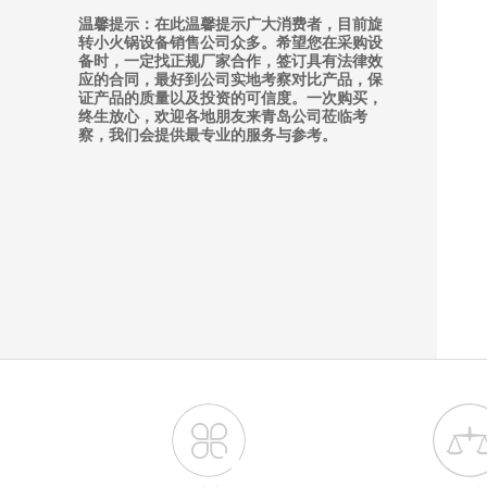
温馨提示：在此温馨提示广大消费者，目前旋
转小火锅设备销售公司众多。希望您在采购设
备时，一定找正规厂家合作，签订具有法律效
应的合同，最好到公司实地考察对比产品，保
证产品的质量以及投资的可信度。一次购买，
终生放心，欢迎各地朋友来青岛公司莅临考
察，我们会提供最专业的服务与参考。