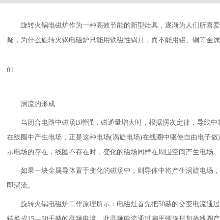
旋转火锅电磁炉作为一种高效节能的新型灶具，逐渐为人们所喜爱
疑，为什么旋转火锅电磁炉只能用铁磁性锅具，而不能用铝、铜等金属
01
涡流的形成
当闭合电路中磁场B增强，磁通量增大时，根据愣次定律，导线中
在线圈中产生电场，正是这种电场(涡旋电场)在线圈中驱使自由电子
示电场的存在，线圈不存在时，变化的磁场同样在周围空间产生电场。
如果一块金属导体置于变化的磁场中，则导体中将产生涡旋电场，
即涡流。
旋转火锅电磁炉工作原理所示：电磁灶首先把50赫的交变电流通
转换成15—50千赫的高频电流，此高频电流通过扁平螺旋形加热线圈