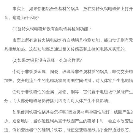
事实上，如果你把铝合金基材的锅具，放在旋转火锅电磁炉上打开旋
音。这是为什么呢?
(1)旋转火锅电磁炉设有自动锅具检测功能：
市面上所有旋转火锅电磁炉有自动锅具检测功能，能自动识别有无
具拒绝加热。这些功能都是通过相关传感器和主控IC电路来实现的。
(2)如果对锅具没有选择，会怎么样呢?
①对于非铁质金属、陶瓷、玻璃等非金属材质的锅具，即使交变磁
加热。交变电流产生的电磁场将向周围空间传播，对人体将产生电磁辐
②对于非铁磁性的金属，如铝、铜等，它们置于电磁场中虽能产
分，而大部分电磁场仍传播到四周而对人体产生不良影响。
如果使用铁磁性锅具会怎样呢?因这类材料导磁性能好，线圈产生
少。通俗地讲，当铁磁性锅具置于线圈产生的磁场中时，会立即改变磁
道。例如变压器中的硅钢片铁芯，能使交变磁感线几乎全部通过铁芯。