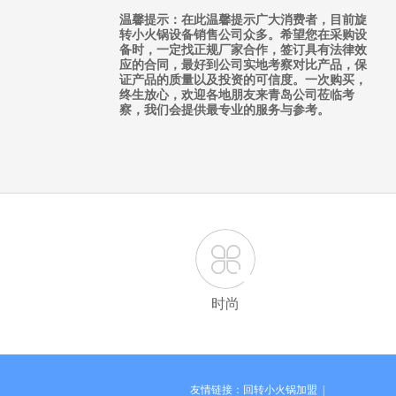
温馨提示：在此温馨提示广大消费者，目前旋
转小火锅设备销售公司众多。希望您在采购设
备时，一定找正规厂家合作，签订具有法律效
应的合同，最好到公司实地考察对比产品，保
证产品的质量以及投资的可信度。一次购买，
终生放心，欢迎各地朋友来青岛公司莅临考
察，我们会提供最专业的服务与参考。
时尚
友情链接：
回转小火锅加盟 |