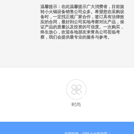
温馨提示：在此温馨提示广大消费者，目前旋
转小火锅设备销售公司众多。希望您在采购设
备时，一定找正规厂家合作，签订具有法律效
应的合同，最好到公司实地考察对比产品，保
证产品的质量以及投资的可信度。一次购买，
终生放心，欢迎各地朋友来青岛公司莅临考
察，我们会提供最专业的服务与参考。
时尚
友情链接：
回转小火锅加盟 |