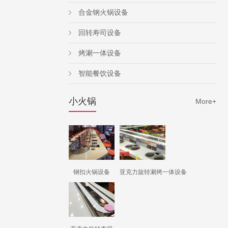
合金钢火锅设备
回转寿司设备
烤涮一体设备
智能餐饮设备
小火锅
More+
钢扣火锅设备
亚克力旋转涮烤一体设备