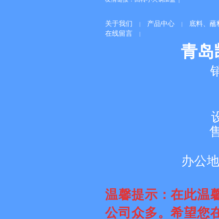
关于我们
产品中心
底料、蘸
|
|
在线留言
|
青岛
办公
温馨提示：在此温
公司众多。希望您