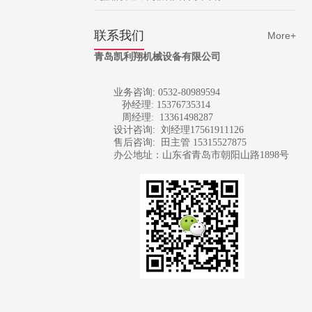
联系我们
More+
青岛凯利翔机械设备有限公司
业务咨询: 0532-80989594
孙经理: 15376735314
周经理: 13361498287
设计咨询:
刘经理17561911126
售后咨询:
田主管 15315527875
办公地址：山东省青岛市朝阳山路1898号