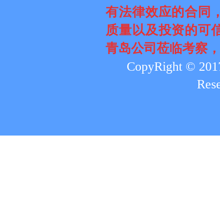
有法律效应的合同
质量以及投资的可
青岛公司莅临考察
CopyRight ©
Re