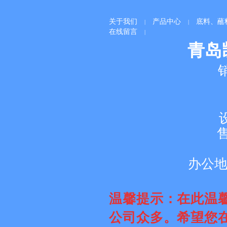
关于我们
产品中心
底料、蘸
|
|
在线留言
|
青岛
办公
温馨提示：在此温
公司众多。希望您