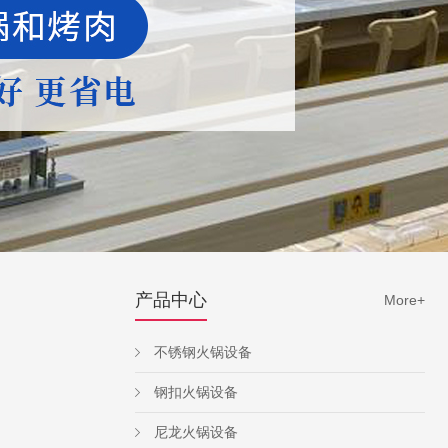
产品中心
More+
不锈钢火锅设备
钢扣火锅设备
尼龙火锅设备