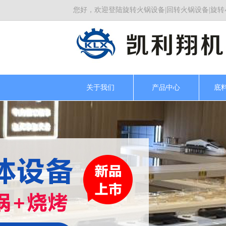
您好，欢迎登陆旋转火锅设备|回转火锅设备|旋
关于我们
产品中心
底