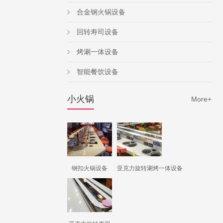
合金钢火锅设备
回转寿司设备
烤涮一体设备
智能餐饮设备
小火锅
More+
钢扣火锅设备
亚克力旋转涮烤一体设备