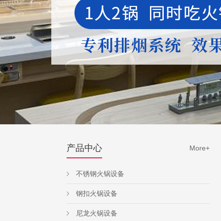
产品中心
More+
不锈钢火锅设备
钢扣火锅设备
尼龙火锅设备