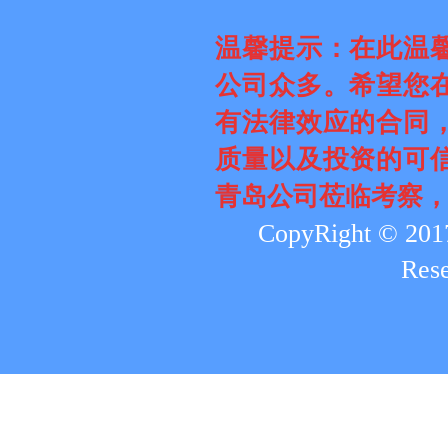
温馨提示：在此温
公司众多。希望您
有法律效应的合同
质量以及投资的可
青岛公司莅临考察
CopyRight ©
Re