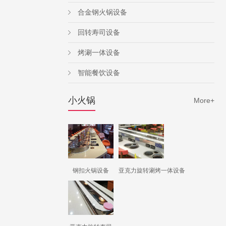
合金钢火锅设备
回转寿司设备
烤涮一体设备
智能餐饮设备
小火锅
More+
钢扣火锅设备
亚克力旋转涮烤一体设备