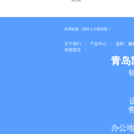
友情链接：
回转小火锅加盟 |
关于我们
产品中心
底料、蘸
|
|
在线留言
|
青岛
办公