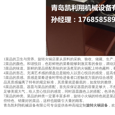
1菜品的卫生与营养。旋转火锅店要从原料的采购、验收、储藏、生产
2菜品的颜色。和谐悦目，色彩鲜艳的菜肴能够刺激宾客的食欲，调动
3菜品的味道。新鲜的菜品搭配美味的浓汤煮至的火锅配上特色蘸料，
4菜品的形态。充满艺术感的摆盘总是能给人以赏心悦目的感觉，提高
5菜品的质感。质感是菜肴进食时带给进食者口腔触觉方面的综合感受
品其质感偏离了特有的规定标准，其质量就是极底的，如发软的脆饼、
6菜品的器皿。器皿与菜品的搭配，首先应保证器皿的容量足够大，不
足够美观大气，给人赏心悦目的感觉，同时器皿颜色上的搭配，色泽色
7菜品的种类。菜品的种类一定要丰富多样，旋转小火锅的特色就是菜
些特色、销量好的菜品，这样也能吸引大量的顾客。
青岛凯利翔机械设备有限公司专业提供各种高端定制
旋转火锅设备
，欢