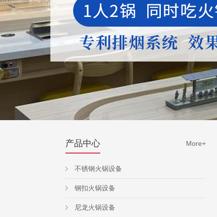
产品中心
More+
不锈钢火锅设备
钢扣火锅设备
尼龙火锅设备