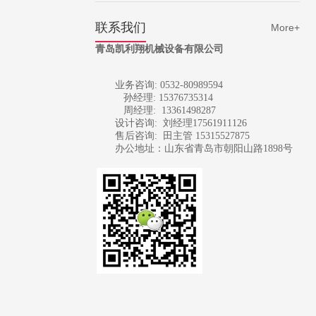
联系我们
More+
青岛凯利翔机械设备有限公司
业务咨询: 0532-80989594
孙经理: 15376735314
周经理: 13361498287
设计咨询:
刘经理17561911126
售后咨询:
田主管 15315527875
办公地址：山东省青岛市朝阳山路1898号