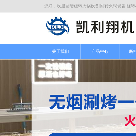
您好，欢迎登陆旋转火锅设备|回转火锅设备|旋
关于我们
产品中心
底