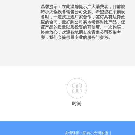
温馨提示：在此温馨提示广大消费者，目前旋
转小火锅设备销售公司众多。希望您在采购设
备时，一定找正规厂家合作，签订具有法律效
应的合同，最好到公司实地考察对比产品，保
证产品的质量以及投资的可信度。一次购买，
终生放心，欢迎各地朋友来青岛公司莅临考
察，我们会提供最专业的服务与参考。
时尚
友情链接：
回转小火锅加盟 |