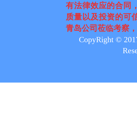
有法律效应的合同
质量以及投资的可
青岛公司莅临考察
CopyRight ©
Re