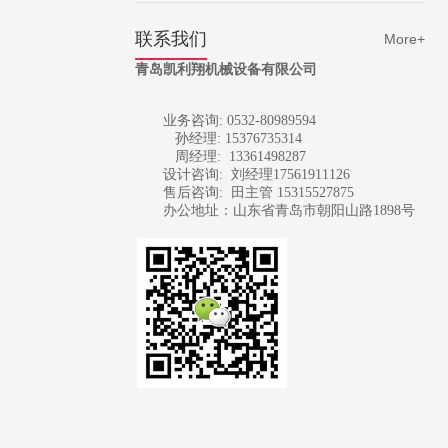
联系我们
More+
青岛凯利翔机械设备有限公司
业务咨询: 0532-80989594
孙经理: 15376735314
周经理: 13361498287
设计咨询:
刘经理17561911126
售后咨询:
田主管 15315527875
办公地址：山东省青岛市朝阳山路1898号