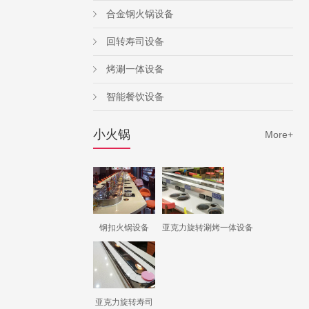
合金钢火锅设备
回转寿司设备
烤涮一体设备
智能餐饮设备
小火锅
More+
钢扣火锅设备
亚克力旋转涮烤一体设备
亚克力旋转寿司