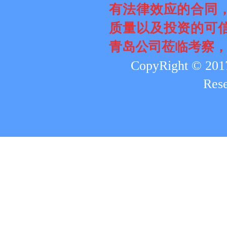
有法律效应的合同
质量以及投资的可
青岛公司莅临考察
CopyRight ©
Re