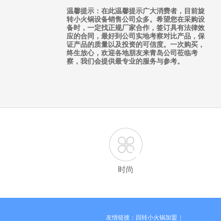
温馨提示：在此温馨提示广大消费者，目前旋
转小火锅设备销售公司众多。希望您在采购设
备时，一定找正规厂家合作，签订具有法律效
应的合同，最好到公司实地考察对比产品，保
证产品的质量以及投资的可信度。一次购买，
终生放心，欢迎各地朋友来青岛公司莅临考
察，我们会提供最专业的服务与参考。
时尚
友情链接：
回转小火锅加盟 |