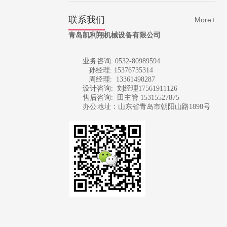
联系我们
More+
青岛凯利翔机械设备有限公司
业务咨询: 0532-80989594
孙经理: 15376735314
周经理: 13361498287
设计咨询:
刘经理17561911126
售后咨询:
田主管 15315527875
办公地址：山东省青岛市朝阳山路1898号