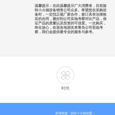
温馨提示：在此温馨提示广大消费者，目前旋
转小火锅设备销售公司众多。希望您在采购设
备时，一定找正规厂家合作，签订具有法律效
应的合同，最好到公司实地考察对比产品，保
证产品的质量以及投资的可信度。一次购买，
终生放心，欢迎各地朋友来青岛公司莅临考
察，我们会提供最专业的服务与参考。
时尚
友情链接：
回转小火锅加盟 |