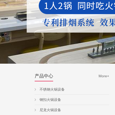
产品中心
More+
不锈钢火锅设备
钢扣火锅设备
尼龙火锅设备