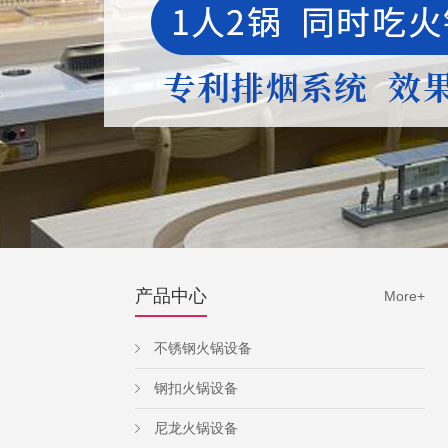
产品中心
More+
不锈钢火锅设备
钢扣火锅设备
尼龙火锅设备