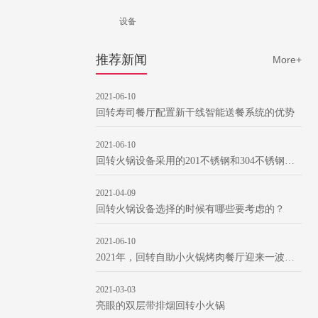
设备
推荐新闻
More+
2021-06-10
回转寿司餐厅配置新干线智能送餐系统的优势
2021-06-10
回转火锅设备采用的201不锈钢和304不锈钢有哪些不同
2021-04-09
回转火锅设备选择的时候有哪些要考虑的？
2021-06-10
2021年，回转自助小火锅烤肉餐厅迎来一波开店潮
2021-03-03
亮眼的双层带排烟回转小火锅