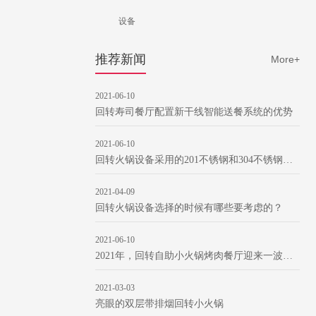
设备
推荐新闻
More+
2021-06-10
回转寿司餐厅配置新干线智能送餐系统的优势
2021-06-10
回转火锅设备采用的201不锈钢和304不锈钢有哪些不同
2021-04-09
回转火锅设备选择的时候有哪些要考虑的？
2021-06-10
2021年，回转自助小火锅烤肉餐厅迎来一波开店潮
2021-03-03
亮眼的双层带排烟回转小火锅