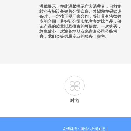
温馨提示：在此温馨提示广大消费者，目前旋
转小火锅设备销售公司众多。希望您在采购设
备时，一定找正规厂家合作，签订具有法律效
应的合同，最好到公司实地考察对比产品，保
证产品的质量以及投资的可信度。一次购买，
终生放心，欢迎各地朋友来青岛公司莅临考
察，我们会提供最专业的服务与参考。
时尚
友情链接：
回转小火锅加盟 |