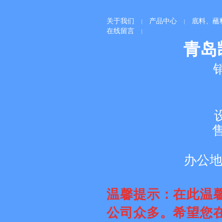
关于我们
产品中心
底料、蘸
|
|
在线留言
|
青岛
办公
温馨提示：在此温
公司众多。希望您