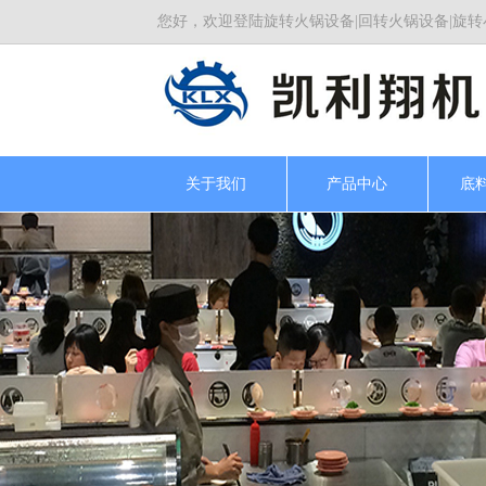
您好，欢迎登陆旋转火锅设备|回转火锅设备|旋
关于我们
产品中心
底