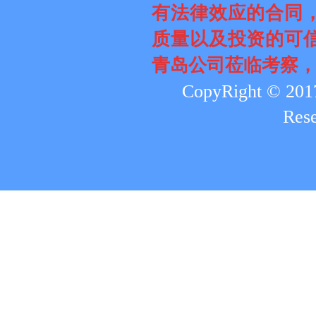
有法律效应的合同
质量以及投资的可
青岛公司莅临考察
CopyRight ©
Re