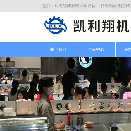
您好，欢迎登陆旋转火锅设备|回转火锅设备|旋
关于我们
产品中心
底