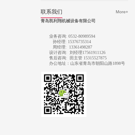
联系我们
More+
青岛凯利翔机械设备有限公司
业务咨询: 0532-80989594
孙经理: 15376735314
周经理: 13361498287
设计咨询:
刘经理17561911126
售后咨询:
田主管 15315527875
办公地址：山东省青岛市朝阳山路1898号