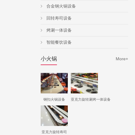
合金钢火锅设备
回转寿司设备
烤涮一体设备
智能餐饮设备
小火锅
More+
钢扣火锅设备
亚克力旋转涮烤一体设备
亚克力旋转寿司