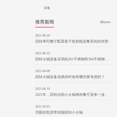
设备
推荐新闻
More+
2021-06-10
回转寿司餐厅配置新干线智能送餐系统的优势
2021-06-10
回转火锅设备采用的201不锈钢和304不锈钢有哪些不同
2021-04-09
回转火锅设备选择的时候有哪些要考虑的？
2021-06-10
2021年，回转自助小火锅烤肉餐厅迎来一波开店潮
2021-03-03
亮眼的双层带排烟回转小火锅