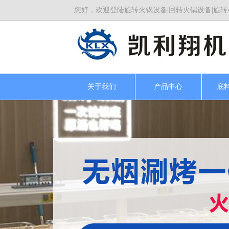
您好，欢迎登陆旋转火锅设备|回转火锅设备|旋
关于我们
产品中心
底