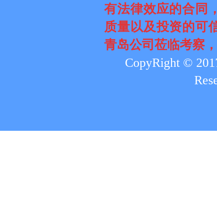
有法律效应的合同
质量以及投资的可
青岛公司莅临考察
CopyRight ©
Re