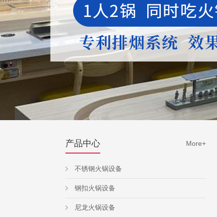
产品中心
More+
不锈钢火锅设备
钢扣火锅设备
尼龙火锅设备