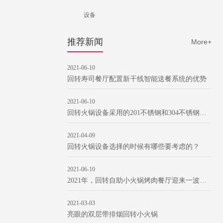
设备
推荐新闻
More+
2021-06-10
回转寿司餐厅配置新干线智能送餐系统的优势
2021-06-10
回转火锅设备采用的201不锈钢和304不锈钢有哪些不同
2021-04-09
回转火锅设备选择的时候有哪些要考虑的？
2021-06-10
2021年，回转自助小火锅烤肉餐厅迎来一波开店潮
2021-03-03
亮眼的双层带排烟回转小火锅