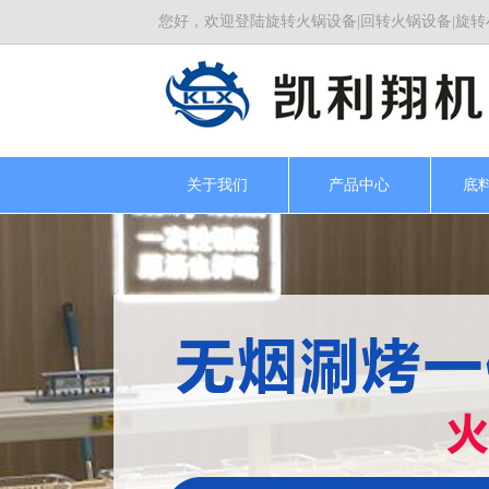
您好，欢迎登陆旋转火锅设备|回转火锅设备|旋
关于我们
产品中心
底