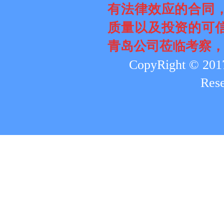
有法律效应的合同
质量以及投资的可
青岛公司莅临考察
CopyRight ©
Re