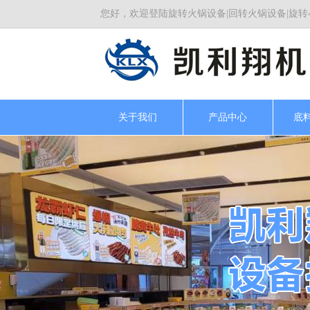
您好，欢迎登陆旋转火锅设备|回转火锅设备|旋
关于我们
产品中心
底