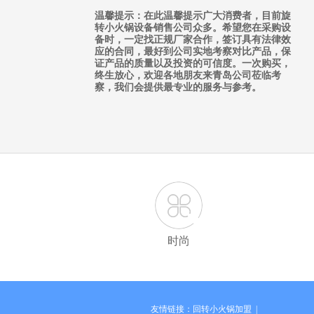
温馨提示：在此温馨提示广大消费者，目前旋
转小火锅设备销售公司众多。希望您在采购设
备时，一定找正规厂家合作，签订具有法律效
应的合同，最好到公司实地考察对比产品，保
证产品的质量以及投资的可信度。一次购买，
终生放心，欢迎各地朋友来青岛公司莅临考
察，我们会提供最专业的服务与参考。
时尚
友情链接：
回转小火锅加盟 |